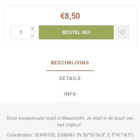
€8,50
i
BESTEL NU!
h
BESCHRIJVING
DETAILS
INFO
Deze escaperoute loopt in Maastricht. Je start in de buurt van
Het Vrijthof.
Coördinaten: 50.849100, 5.688461 (N 50°50'56.8", E 5°41'18.5")