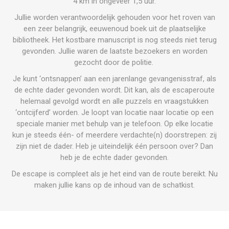
4 km in ongeveer 1,5 uur.
Jullie worden verantwoordelijk gehouden voor het roven van
een zeer belangrijk, eeuwenoud boek uit de plaatselijke
bibliotheek. Het kostbare manuscript is nog steeds niet terug
gevonden. Jullie waren de laatste bezoekers en worden
gezocht door de politie.
Je kunt ‘ontsnappen’ aan een jarenlange gevangenisstraf, als
de echte dader gevonden wordt. Dit kan, als de escaperoute
helemaal gevolgd wordt en alle puzzels en vraagstukken
‘ontcijferd’ worden. Je loopt van locatie naar locatie op een
speciale manier met behulp van je telefoon. Op elke locatie
kun je steeds één- of meerdere
verdachte(n) doorstrepen: zij
zijn niet de dader. Heb je uiteindelijk één persoon over? Dan
heb je de echte dader gevonden.
De escape is compleet als je het eind van de route bereikt. Nu
maken jullie kans op de inhoud van de schatkist.