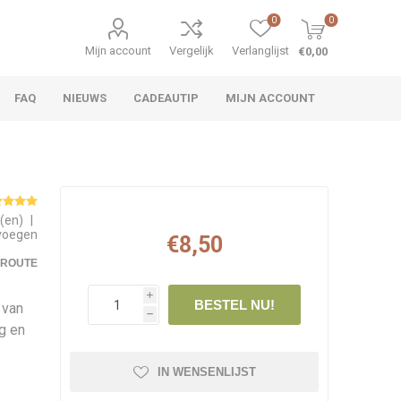
0
0
Mijn account
Vergelijk
Verlanglijst
€0,00
FAQ
NIEUWS
CADEAUTIP
MIJN ACCOUNT
g(en)
|
evoegen
€8,50
EROUTE
i
BESTEL NU!
 van
h
g en
IN WENSENLIJST