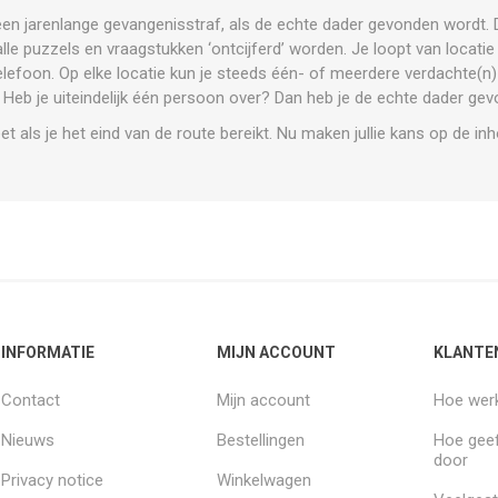
een jarenlange gevangenisstraf, als de echte dader gevonden wordt. D
le puzzels en vraagstukken ‘ontcijferd’ worden. Je loopt van locatie
elefoon. Op elke locatie kun je steeds één- of meerdere
verdachte(n) 
 Heb je uiteindelijk één persoon over? Dan heb je de echte dader ge
 als je het eind van de route bereikt. Nu maken jullie kans op de in
INFORMATIE
MIJN ACCOUNT
KLANTE
Contact
Mijn account
Hoe werk
Nieuws
Bestellingen
Hoe geef
door
Privacy notice
Winkelwagen