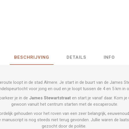
BESCHRIJVING
DETAILS
INFO
route loopt in de stad Almere. Je start in de buurt van de James St
ndelspeurtocht voor jong en oud en je loopt tussen de 4 en 5 km in o
parkeer je in de
James Stewartstraat
en start je vanaf daar. Kom je 
gewoon vanuit het centrum starten met de escaperoute.
rdelijk gehouden voor het roven van een zeer belangrijk, eeuwenoud 
re manuscript is nog steeds niet terug gevonden. Jullie waren de laa
gezocht door de politie.