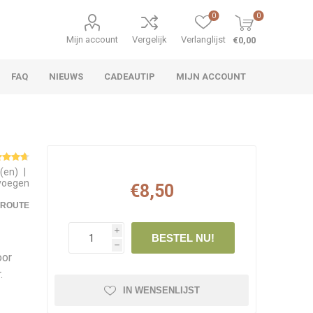
0
0
Mijn account
Vergelijk
Verlanglijst
€0,00
FAQ
NIEUWS
CADEAUTIP
MIJN ACCOUNT
g(en)
|
evoegen
€8,50
EROUTE
i
BESTEL NU!
h
oor
.
IN WENSENLIJST