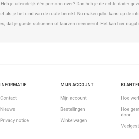
 Heb je uiteindelijk één persoon over? Dan heb je de echte dader ge
 als je het eind van de route bereikt. Nu maken jullie kans op de in
des, dat je goede schoenen of laarzen meeneemt. Het kan hier nogal n
INFORMATIE
MIJN ACCOUNT
KLANTE
Contact
Mijn account
Hoe werk
Nieuws
Bestellingen
Hoe geef
door
Privacy notice
Winkelwagen
Veelgest