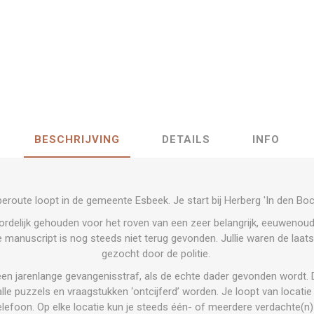
BESCHRIJVING
DETAILS
INFO
route loopt in de gemeente Esbeek. Je start bij Herberg 'In den Bo
rdelijk gehouden voor het roven van een zeer belangrijk, eeuwenoud 
re manuscript is nog steeds niet terug gevonden. Jullie waren de laa
gezocht door de politie.
een jarenlange gevangenisstraf, als de echte dader gevonden wordt. D
le puzzels en vraagstukken ‘ontcijferd’ worden. Je loopt van locatie
elefoon. Op elke locatie kun je steeds één- of meerdere
verdachte(n) 